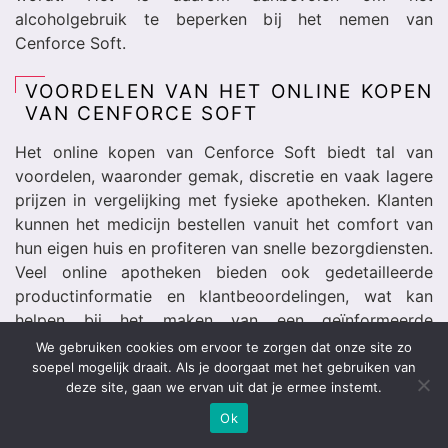
alcoholgebruik te beperken bij het nemen van
Cenforce Soft.
VOORDELEN VAN HET ONLINE KOPEN
VAN CENFORCE SOFT
Het online kopen van Cenforce Soft biedt tal van
voordelen, waaronder gemak, discretie en vaak lagere
prijzen in vergelijking met fysieke apotheken. Klanten
kunnen het medicijn bestellen vanuit het comfort van
hun eigen huis en profiteren van snelle bezorgdiensten.
Veel online apotheken bieden ook gedetailleerde
productinformatie en klantbeoordelingen, wat kan
helpen bij het maken van een geïnformeerde
aankoopbeslissing.
We gebruiken cookies om ervoor te zorgen dat onze site zo
soepel mogelijk draait. Als je doorgaat met het gebruiken van
deze site, gaan we ervan uit dat je ermee instemt.
HOE CENFORCE SOFT IN ONZE
ONLINE APOTHEEK TE KOPEN?
Ok