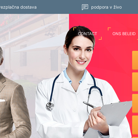
rezplačna dostava
podpora v živo
CONTACT
ONS BELEID