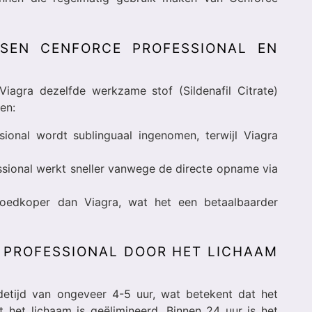
SSEN CENFORCE PROFESSIONAL EN
iagra dezelfde werkzame stof (Sildenafil Citrate)
len:
ional wordt sublinguaal ingenomen, terwijl Viagra
sional werkt sneller vanwege de directe opname via
oedkoper dan Viagra, wat het een betaalbaarder
 PROFESSIONAL DOOR HET LICHAAM
detijd van ongeveer 4-5 uur, wat betekent dat het
t het lichaam is geëlimineerd. Binnen 24 uur is het