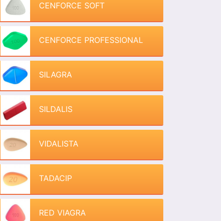
CENFORCE SOFT
CENFORCE PROFESSIONAL
SILAGRA
SILDALIS
VIDALISTA
TADACIP
RED VIAGRA