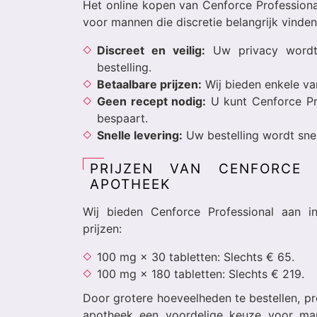
Het online kopen van Cenforce Professional
voor mannen die discretie belangrijk vinde
Discreet en veilig:
Uw privacy wordt 
bestelling.
Betaalbare prijzen:
Wij bieden enkele van
Geen recept nodig:
U kunt Cenforce Pro
bespaart.
Snelle levering:
Uw bestelling wordt snel 
PRIJZEN VAN CENFORCE 
APOTHEEK
Wij bieden Cenforce Professional aan i
prijzen:
100 mg × 30 tabletten: Slechts € 65.
100 mg × 180 tabletten: Slechts € 219.
Door grotere hoeveelheden te bestellen, pro
apotheek een voordelige keuze voor ma