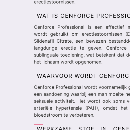
erectiestoornissen.
WAT IS CENFORCE PROFESSI
Cenforce Professional is een effectief m
wordt gebruikt om erectiestoornissen 
Sildenafil Citrate, een bewezen bestan
langdurige erectie te geven. Cenforce 
sublinguale toediening, wat betekent dat d
het lichaam wordt opgenomen.
WAARVOOR WORDT CENFORCE
Cenforce Professional wordt voornamelijk g
een aandoening waarbij een man moeite hee
seksuele activiteit. Het wordt ook soms
arteriële hypertensie (PAH), omdat h
bloedstroom te verbeteren.
WERKZAME STOF IN CENFO