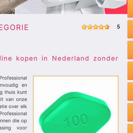
EGORIE
5
5
5
5
5
5
5
5
5
5
line kopen in Nederland zonder
Professional
envoudig en
ig thuis kunt
it van onze
tie over elk
Professional
annen die op
ssing voor