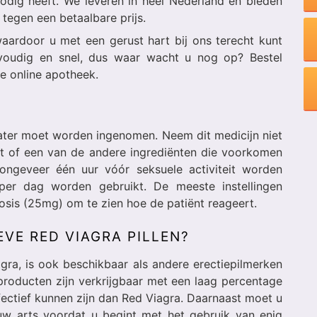
nodig heeft. We leveren in heel Nederland en bieden
tegen een betaalbare prijs.
aardoor u met een gerust hart bij ons terecht kunt
nvoudig en snel, dus waar wacht u nog op? Bestel
e online apotheek.
water moet worden ingenomen. Neem dit medicijn niet
raat of een van de andere ingrediënten die voorkomen
ongeveer één uur vóór seksuele activiteit worden
r dag worden gebruikt. De meeste instellingen
osis (25mg) om te zien hoe de patiënt reageert.
EVE RED VIAGRA PILLEN?
iagra, is ook beschikbaar als andere erectiepilmerken
roducten zijn verkrijgbaar met een laag percentage
fectief kunnen zijn dan Red Viagra. Daarnaast moet u
 uw arts voordat u begint met het gebruik van enig