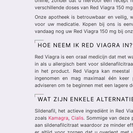
online, zonder dat u hiervoor een recept 
verschillende doses van Red Viagra 150 mg 
Onze apotheek is betrouwbaar en veilig, w
voor uw medicatie. Kopen bij ons is ee
vandaag nog uw Red Viagra 150 mg bij onz
HOE NEEM IK RED VIAGRA IN?
Red Viagra is een oraal medicijn dat met 
in als u allergisch bent voor sildenafilcit
in het product. Red Viagra kan meestal 
ingenomen en mag maximaal één keer pe
adviseren om te beginnen met een lagere d
WAT ZIJN ENKELE ALTERNATI
Sildenafil, het actieve ingrediënt in Red V
zoals
Kamagra
,
Cialis
. Sommige van deze p
aan sildenafilcitraat waardoor ze minder ef
er altijd voor zorgen dat u overlegt met