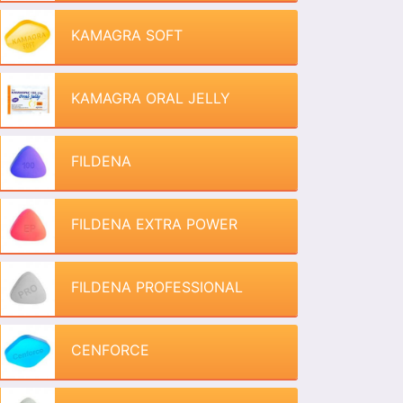
KAMAGRA SOFT
KAMAGRA ORAL JELLY
FILDENA
FILDENA EXTRA POWER
FILDENA PROFESSIONAL
CENFORCE