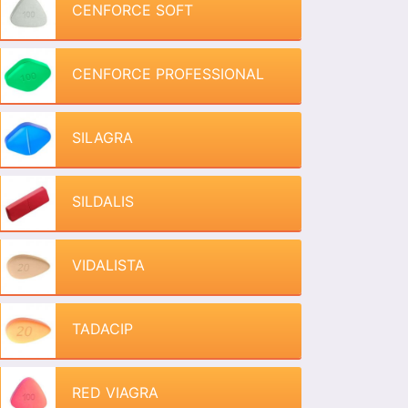
CENFORCE SOFT
CENFORCE PROFESSIONAL
SILAGRA
SILDALIS
VIDALISTA
TADACIP
RED VIAGRA