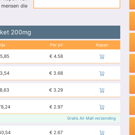
r mensen die
ket
200mg
rijs
Per pil
Kopen
5,85
€
4.58
3,54
€
3.68
8,63
€
3.29
78,24
€
2.97
Gratis Air Mail verzending
40,54
€
2.67