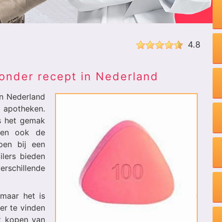
4.8
onder recept in Nederland
n Nederland
e apotheken.
is het gemak
 men ook de
pen bij een
ilers bieden
rschillende
maar het is
er te vinden
t kopen van