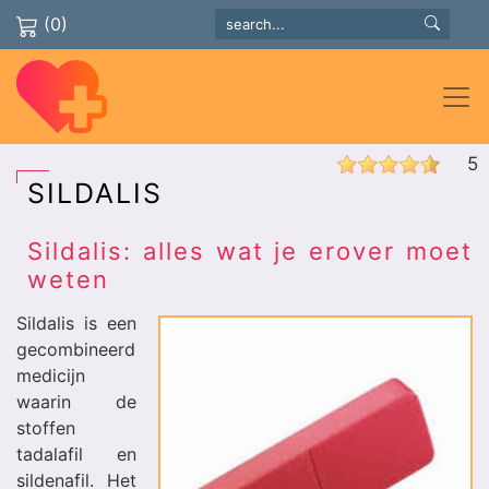
(0)
5
SILDALIS
Sildalis: alles wat je erover moet
weten
Sildalis is een
gecombineerd
medicijn
waarin de
stoffen
tadalafil en
sildenafil. Het